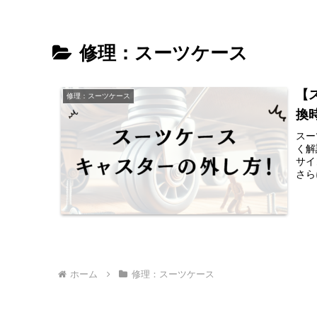
修理：スーツケース
【
修理：スーツケース
換
スー
く解
サイ
さら
も紹
う！
ホーム
修理：スーツケース