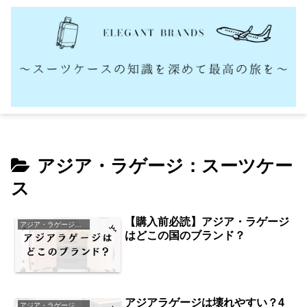
アジア・ラゲージ：スーツケー
ス
【購入前必読】アジア・ラゲージ
アジア・ラゲージ：スーツケース
はどこの国のブランド？
アジアラゲージは壊れやすい？4
アジア・ラゲージ：スーツケース