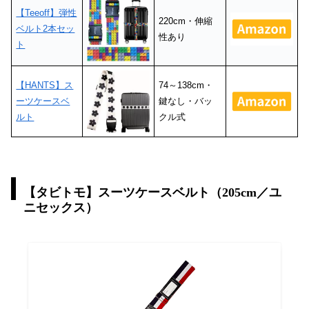
【Teeoff】弾性
220cm・伸縮
ベルト2本セッ
性あり
ト
【HANTS】ス
74～138cm・
ーツケースベ
鍵なし・バッ
ルト
クル式
【タビトモ】スーツケースベルト（205cm／ユ
ニセックス）