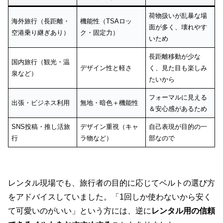
荷物扱いが乱暴な場
海外旅行（長距離・
機能性（TSAロッ
面が多く、壊れやす
空港乗り継ぎあり）
ク・固定力）
いため
長距離移動が少な
国内旅行（観光・温
デザイン性と軽さ
く、見た目も楽しみ
泉など）
たいから
フォーマルに見える
出張・ビジネス利用
無地・暗色＋機能性
＆安心感があるため
SNS投稿・推し活旅
デザイン重視（キャ
自己表現が目的の一
行
ラ物など）
部なので
レンタル現場でも、旅行者の目的に応じてベルトの選び方
をアドバイスしていました。「1回しか使わないから安く
て可愛いのがいい」という方には、逆に
レンタル用の信頼