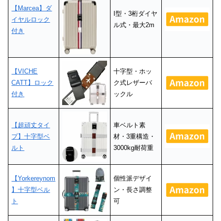
【Marcea】ダ
I型・3桁ダイヤ
イヤルロック
ル式・最大2m
付き
【VICHE
十字型・ホッ
CATT】ロック
ク式レザーバ
付き
ックル
【超頑丈タイ
車ベルト素
プ】十字型ベ
材・3重構造・
ルト
3000kg耐荷重
【Yorkereynom
個性派デザイ
】十字型ベル
ン・長さ調整
ト
可