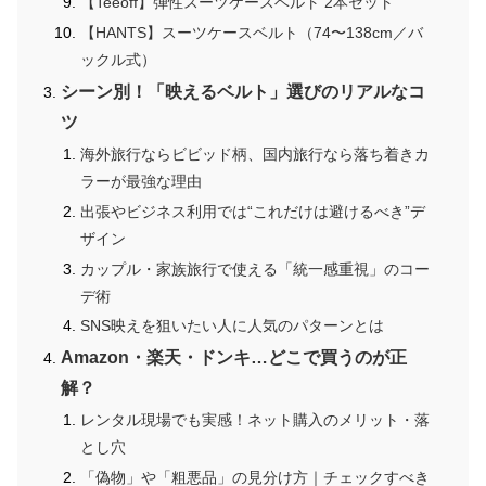
【Teeoff】弾性スーツケースベルト 2本セット
【HANTS】スーツケースベルト（74〜138cm／バ
ックル式）
シーン別！「映えるベルト」選びのリアルなコ
ツ
海外旅行ならビビッド柄、国内旅行なら落ち着きカ
ラーが最強な理由
出張やビジネス利用では“これだけは避けるべき”デ
ザイン
カップル・家族旅行で使える「統一感重視」のコー
デ術
SNS映えを狙いたい人に人気のパターンとは
Amazon・楽天・ドンキ…どこで買うのが正
解？
レンタル現場でも実感！ネット購入のメリット・落
とし穴
「偽物」や「粗悪品」の見分け方｜チェックすべき