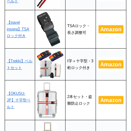
ベルト
【travel
TSAロック・
inspira】TSA
長さ調整可
ロック付き
【Trekki】ベル
I字＋十字型・3
トセット
桁ロック付き
【OKUSU-
2本セット・盗
JP】十字型ベ
難防止ロック
ルト