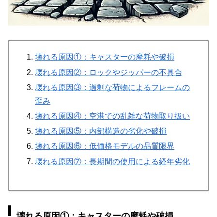
壊れる原因①：キャスターの摩耗や破損
壊れる原因②：ロックやジッパーの不具合
壊れる原因③：過剰な荷物によるフレームの
歪み
壊れる原因④：空港での乱雑な荷物取り扱い
壊れる原因⑤：内部構造の劣化や破損
壊れる原因⑥：低価格モデルの品質限界
壊れる原因⑦：長期間の使用による経年劣化
壊れる原因①：キャスターの摩耗や破損