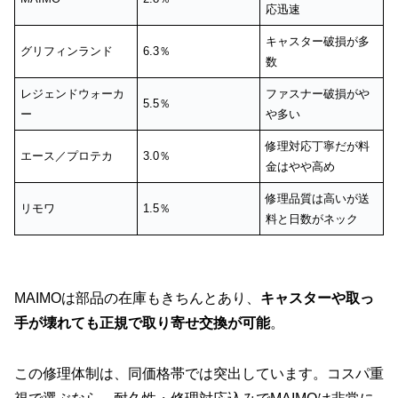
応迅速
キャスター破損が多
グリフィンランド
6.3％
数
レジェンドウォーカ
ファスナー破損がや
5.5％
ー
や多い
修理対応丁寧だが料
エース／プロテカ
3.0％
金はやや高め
修理品質は高いが送
リモワ
1.5％
料と日数がネック
MAIMOは部品の在庫もきちんとあり、
キャスターや取っ
手が壊れても正規で取り寄せ交換が可能
。
この修理体制は、同価格帯では突出しています。コスパ重