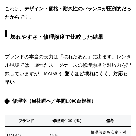
これは、
デザイン・価格・耐久性のバランスが圧倒的だっ
たから
です。
壊れやすさ・修理頻度で比較した結果
ブランドの本当の実力は「壊れたあと」に出ます。レンタ
ル現場では、壊れたスーツケースの修理頻度と対応力を記
録していますが、MAIMOは
驚くほど壊れにくく、対応も
早い
。
修理率（当社調べ／年間1,000台規模）
ブランド
修理発生率（％）
備考
部品供給も安定・対
MAIMO
2.8％