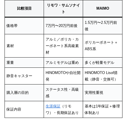
リモワ・サムソナイ
比較項目
MAIMO
ト
1.5万円〜2.5万円前
価格帯
7万円〜20万円前後
後
アルミ／ポリカ・カ
ポリカーボネート＋
素材
ーボネート系高級素
ABS系
材
重量
アルミモデルは重め
多くが軽量モデル
HINOMOTOや自社開
HINOMOTO Lisof搭
静音キャスター
発
載（静音・交換可）
ステータス性・高級
購入層の目的
実用性重視
感
生涯保証
（リモ
基本は1年保証＋修理
保証内容
ワ）・長期保証あり
体制あり